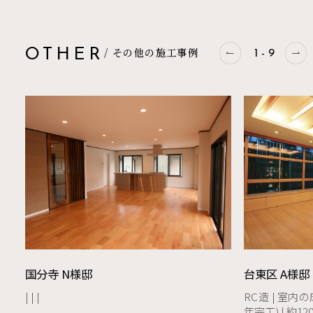
/ その他の施工事例
OTHER
1
-
9
国分寺 N様邸
台東区 A様邸
RC造
室内の床
年完工)
約12