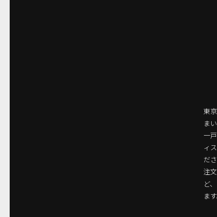
東京
まい
一
ィ
ださ
注
ど
ます