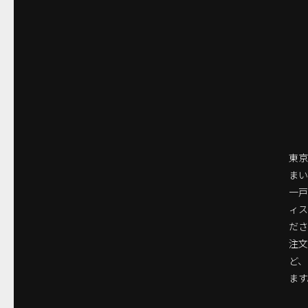
東京
まい
一
ィ
ださ
注
ど
ます