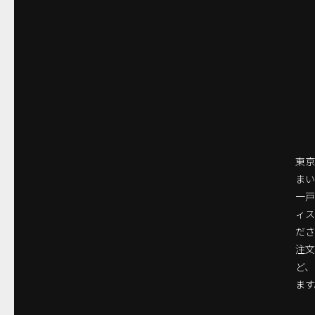
東京
まい
一
ィ
ださ
注
ど
ます