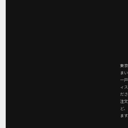
東京
まい
一
ィ
ださ
注
ど
ます