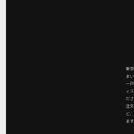
東京
まい
一
ィ
ださ
注
ど
ます